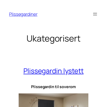
Hopp
til
Plissegardiner
innhold
Ukategorisert
Plissegardin lystett
Plissegardin til soverom