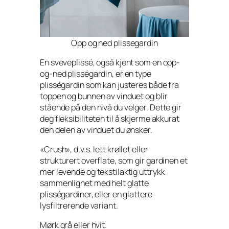
Opp og ned plissegardin
En sveveplissé, også kjent som en opp-
og-ned plisségardin, er en type
plisségardin som kan justeres både fra
toppen og bunnen av vinduet og blir
stående på den nivå du velger. Dette gir
deg fleksibiliteten til å skjerme akkurat
den delen av vinduet du ønsker.
«Crush», d.v.s. lett krøllet eller
strukturert overflate, som gir gardinen et
mer levende og tekstilaktig uttrykk
sammenlignet med helt glatte
plisségardiner, eller en glattere
lysfiltrerende variant.
Mørk grå eller hvit.