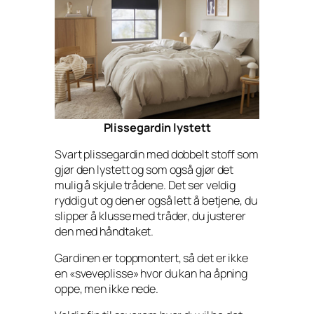
Plissegardin lystett
Svart plissegardin med dobbelt stoff som
gjør den lystett og som også gjør det
mulig å skjule trådene. Det ser veldig
ryddig ut og den er også lett å betjene, du
slipper å klusse med tråder, du justerer
den med håndtaket.
Gardinen er toppmontert, så det er ikke
en «sveveplisse» hvor du kan ha åpning
oppe, men ikke nede.