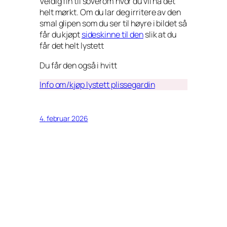
Veldig fin til soverom hvor du vil ha det
helt mørkt. Om du lar deg irritere av den
smal glipen som du ser til høyre i bildet så
får du kjøpt
sideskinne til den
slik at du
får det helt lystett
Du får den også i hvitt
Info om/kjøp lystett plissegardin
4. februar 2026