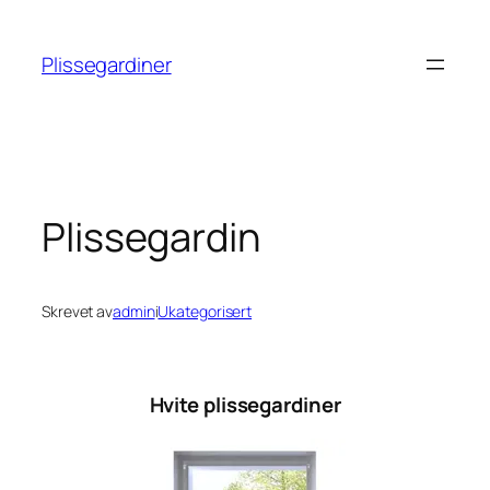
Hopp
til
Plissegardiner
innhold
Plissegardin
Skrevet av
admin
i
Ukategorisert
Hvite plissegardiner