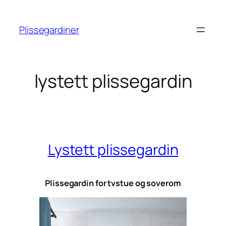
Hopp
til
Plissegardiner
innhold
lystett plissegardin
Lystett plissegardin
Plissegardin for tvstue og soverom