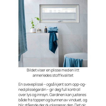
Bildet viser en plisse med en litt
annerledes stoffkvalitet
En sveveplissé – også kjent som opp-og-
ned plisségardin – gir deg full kontroll
over lys og innsyn. Gardinen kan justeres
både fra toppen og bunnen av vinduet, og
blir stående der du plasserer den. Det gir