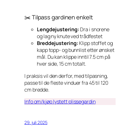
✂️ Tilpass gardinen enkelt
Lengdejustering:
Dra i snorene
og lag ny knute ved trådfestet
Breddejustering:
Klipp stoffet og
kapp topp- og bunnlist etter ønsket
mål. Du kan klippe inntil 7.5 cm på
hver side, 15 cm totalt.
I praksis vil den derfor, med tilpasning,
passe til de fleste vinduer fra 45 til 120
cm bredde.
Info om/kjøp lystett plissegardin
29. juli 2025