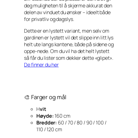
deg muligheten til å skjerme akkurat den
delen av vinduet du ønsker – ideelt både
for privatliv og dagslys.
Dette er en lystett variant, men selv om
gardinen er lystett vil det slippe inn litt lys
helt ute langs kantene, både på sidene og
oppe-nede. Om du vil ha det helt lystett
så får du lister som dekker dette «glipet».
De finner du her
🎨 Farger og mål
H
vit
Høyde:
160 cm
Bredder:
60 / 70 / 80 / 90 / 100 /
110 / 120 cm