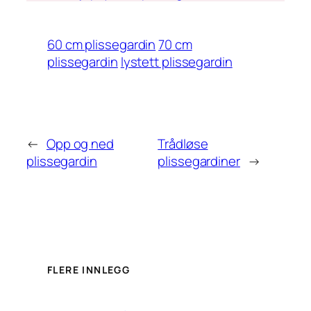
60 cm plissegardin
70 cm
plissegardin
lystett plissegardin
←
Opp og ned
Trådløse
plissegardin
plissegardiner
→
FLERE INNLEGG