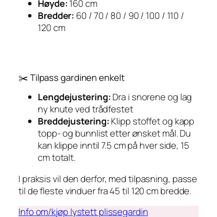
Høyde:
160 cm
Bredder:
60 / 70 / 80 / 90 / 100 / 110 /
120 cm
✂️ Tilpass gardinen enkelt
Lengdejustering:
Dra i snorene og lag
ny knute ved trådfestet
Breddejustering:
Klipp stoffet og kapp
topp- og bunnlist etter ønsket mål. Du
kan klippe inntil 7.5 cm på hver side, 15
cm totalt.
I praksis vil den derfor, med tilpasning, passe
til de fleste vinduer fra 45 til 120 cm bredde.
Info om/kjøp lystett plissegardin