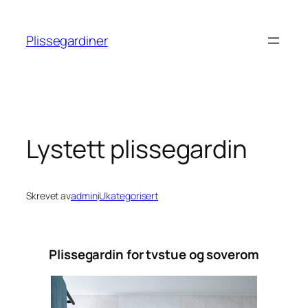
Hopp
til
Plissegardiner
innhold
Lystett plissegardin
Skrevet av
admin
i
Ukategorisert
Plissegardin for tvstue og soverom